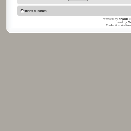
Index du forum
Powered by
phpBB
©
and by
Ma
Traduction réalisé