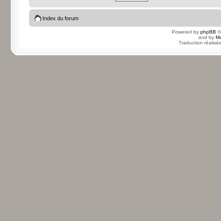
Index du forum
Powered by
phpBB
©
and by
Ma
Traduction réalisé