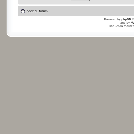
Index du forum
Powered by
phpBB
©
and by
Ma
Traduction réalisé