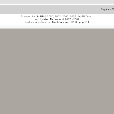
L’équipe
•
S
Powered by
phpBB
© 2000, 2002, 2005, 2007 phpBB Group
and by
Marc Alexander
© 2007 - 2009
Traduction réalisée par
Maël Soucaze
© 2009
phpBB.fr