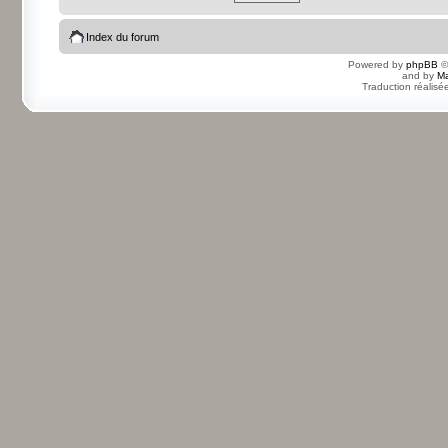
Index du forum
Powered by
phpBB
©
and by
Ma
Traduction réalisé