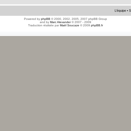
L’équipe
•
S
Powered by
phpBB
© 2000, 2002, 2005, 2007 phpBB Group
and by
Marc Alexander
© 2007 - 2009
Traduction réalisée par
Maël Soucaze
© 2009
phpBB.fr