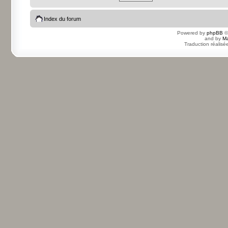
Index du forum
Powered by
phpBB
©
and by
Ma
Traduction réalisé