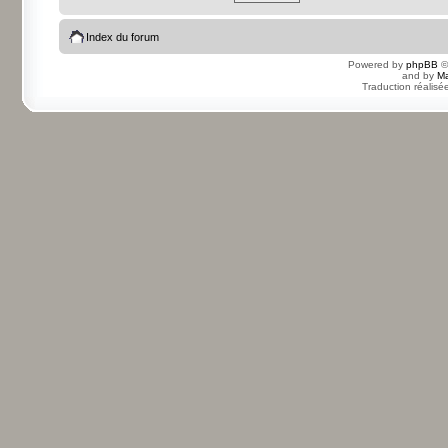
Index du forum
Powered by
phpBB
©
and by
Ma
Traduction réalisé