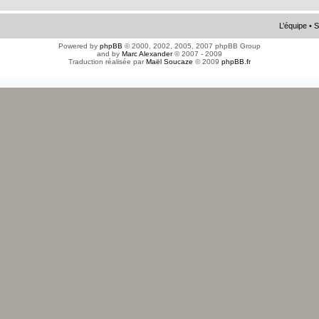
L’équipe
•
S
Powered by
phpBB
© 2000, 2002, 2005, 2007 phpBB Group
and by
Marc Alexander
© 2007 - 2009
Traduction réalisée par
Maël Soucaze
© 2009
phpBB.fr