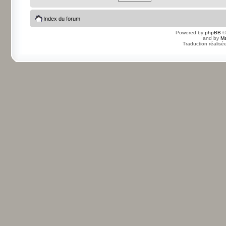
Index du forum
Powered by
phpBB
©
and by
Ma
Traduction réalisé