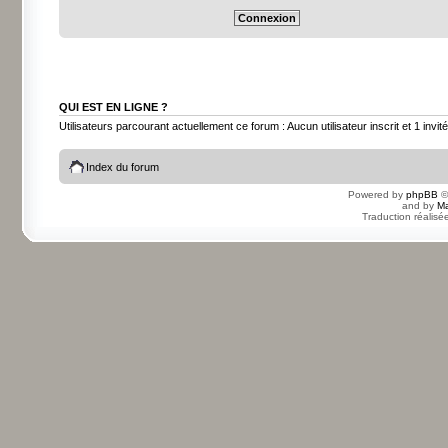
QUI EST EN LIGNE ?
Utilisateurs parcourant actuellement ce forum : Aucun utilisateur inscrit et 1 invité
Index du forum
Powered by
phpBB
©
and by
Ma
Traduction réalisé