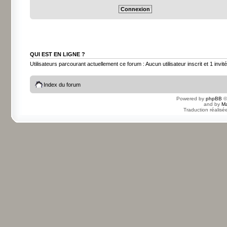
QUI EST EN LIGNE ?
Utilisateurs parcourant actuellement ce forum : Aucun utilisateur inscrit et 1 invité
Index du forum
Powered by
phpBB
©
and by
Ma
Traduction réalisé