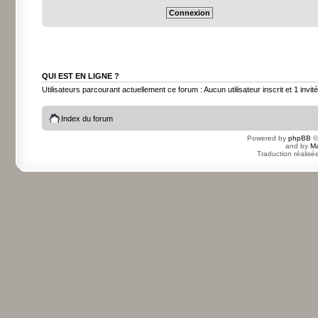
QUI EST EN LIGNE ?
Utilisateurs parcourant actuellement ce forum : Aucun utilisateur inscrit et 1 invité
Index du forum
Powered by
phpBB
©
and by
Ma
Traduction réalisé