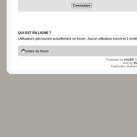
QUI EST EN LIGNE ?
Utilisateurs parcourant actuellement ce forum : Aucun utilisateur inscrit et 1 invité
Index du forum
Powered by
phpBB
©
and by
Ma
Traduction réalisé