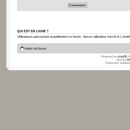
QUI EST EN LIGNE ?
Utilisateurs parcourant actuellement ce forum : Aucun utilisateur inscrit et 1 invité
Index du forum
Powered by
phpBB
©
and by
Ma
Traduction réalisé