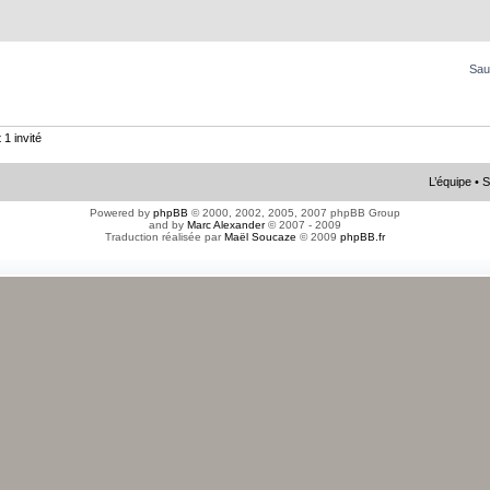
Sau
 1 invité
L’équipe
•
S
Powered by
phpBB
© 2000, 2002, 2005, 2007 phpBB Group
and by
Marc Alexander
© 2007 - 2009
Traduction réalisée par
Maël Soucaze
© 2009
phpBB.fr