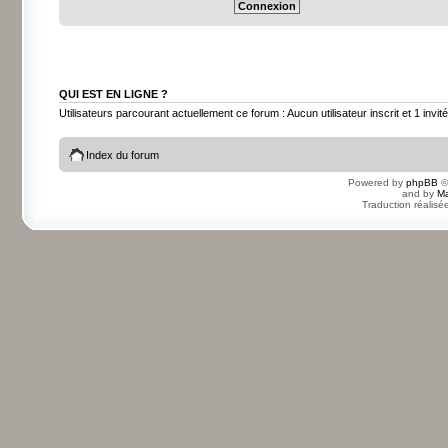
QUI EST EN LIGNE ?
Utilisateurs parcourant actuellement ce forum : Aucun utilisateur inscrit et 1 invité
Index du forum
Powered by
phpBB
©
and by
Ma
Traduction réalisé