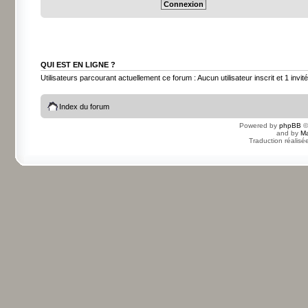
QUI EST EN LIGNE ?
Utilisateurs parcourant actuellement ce forum : Aucun utilisateur inscrit et 1 invité
Index du forum
Powered by
phpBB
©
and by
Ma
Traduction réalisé