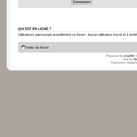
QUI EST EN LIGNE ?
Utilisateurs parcourant actuellement ce forum : Aucun utilisateur inscrit et 1 invité
Index du forum
Powered by
phpBB
©
and by
Ma
Traduction réalisé