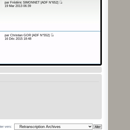
par
Frédéric SIMONNET [ADF N°652]
19 Mar 2013 06:39
par
Christian GOR [ADF N°552]
16 Déc 2015 18:48
ter vers: