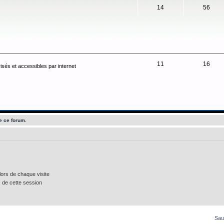
14
56
11
16
isés et accessibles par internet
e ce forum.
ors de chaque visite
 de cette session
Sau