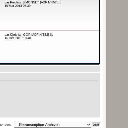
par
Frédéric SIMONNET [ADF N°652]
19 Mar 2013 06:39
par
Christian GOR [ADF N°552]
16 Déc 2015 18:48
ter vers: