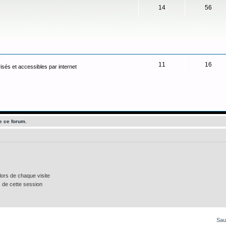
14
56
11
16
isés et accessibles par internet
e ce forum.
ors de chaque visite
 de cette session
Sau