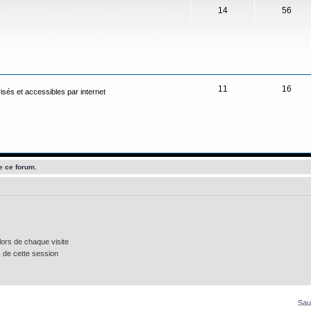
14
56
11
16
isés et accessibles par internet
e ce forum.
ors de chaque visite
 de cette session
Sau