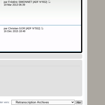
par
Frédéric SIMONNET [ADF N°652]
19 Mar 2013 06:39
par
Christian GOR [ADF N°552]
16 Déc 2015 18:48
ter vers: