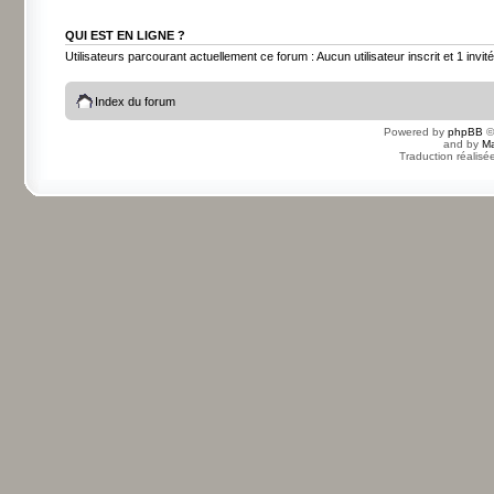
QUI EST EN LIGNE ?
Utilisateurs parcourant actuellement ce forum : Aucun utilisateur inscrit et 1 invité
Index du forum
Powered by
phpBB
©
and by
Ma
Traduction réalisé