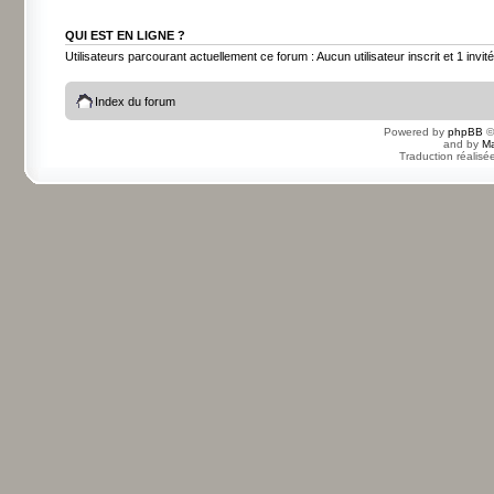
QUI EST EN LIGNE ?
Utilisateurs parcourant actuellement ce forum : Aucun utilisateur inscrit et 1 invité
Index du forum
Powered by
phpBB
©
and by
Ma
Traduction réalisé