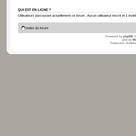
QUI EST EN LIGNE ?
Utilisateurs parcourant actuellement ce forum : Aucun utilisateur inscrit et 1 invité
Index du forum
Powered by
phpBB
©
and by
Ma
Traduction réalisé