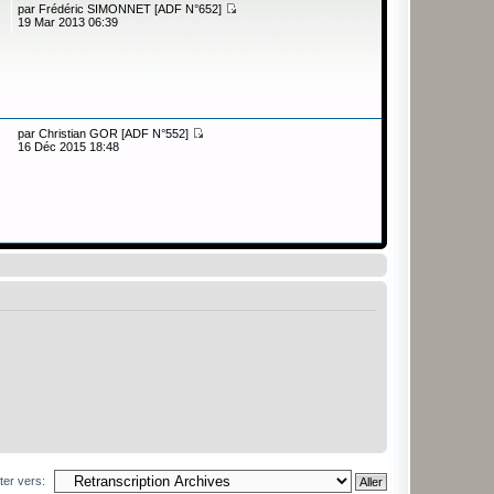
par
Frédéric SIMONNET [ADF N°652]
19 Mar 2013 06:39
par
Christian GOR [ADF N°552]
16 Déc 2015 18:48
ter vers: