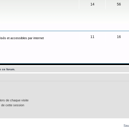
14
56
11
16
isés et accessibles par internet
e ce forum.
ors de chaque visite
 de cette session
Sau