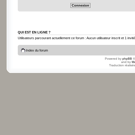
QUI EST EN LIGNE ?
Utilisateurs parcourant actuellement ce forum : Aucun utilisateur inscrit et 1 invité
Index du forum
Powered by
phpBB
©
and by
Ma
Traduction réalisé