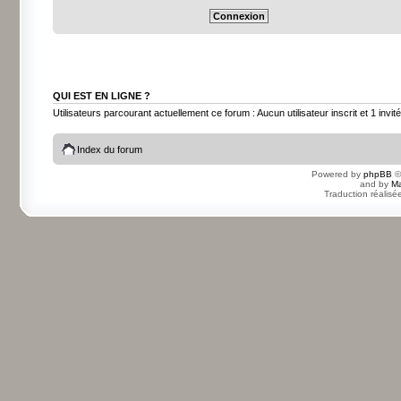
QUI EST EN LIGNE ?
Utilisateurs parcourant actuellement ce forum : Aucun utilisateur inscrit et 1 invité
Index du forum
Powered by
phpBB
©
and by
Ma
Traduction réalisé