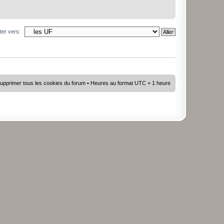
ter vers:
upprimer tous les cookies du forum
• Heures au format UTC + 1 heure