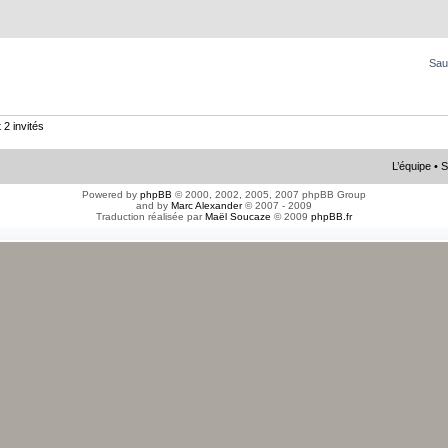
Sau
 2 invités
L’équipe
•
S
Powered by
phpBB
© 2000, 2002, 2005, 2007 phpBB Group
and by
Marc Alexander
© 2007 - 2009
Traduction réalisée par
Maël Soucaze
© 2009
phpBB.fr