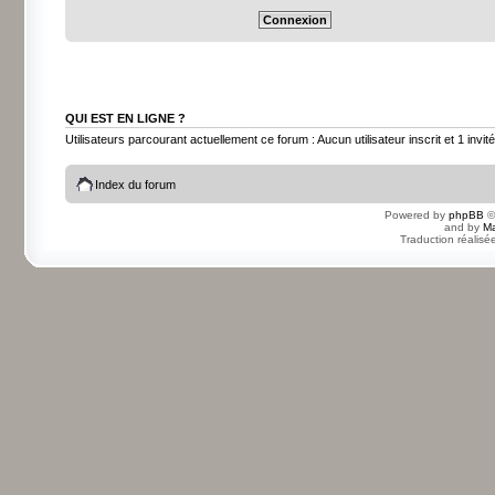
QUI EST EN LIGNE ?
Utilisateurs parcourant actuellement ce forum : Aucun utilisateur inscrit et 1 invité
Index du forum
Powered by
phpBB
©
and by
Ma
Traduction réalisé