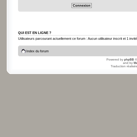
QUI EST EN LIGNE ?
Utilisateurs parcourant actuellement ce forum : Aucun utilisateur inscrit et 1 invité
Index du forum
Powered by
phpBB
©
and by
Ma
Traduction réalisé