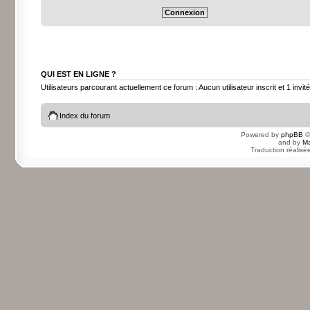
QUI EST EN LIGNE ?
Utilisateurs parcourant actuellement ce forum : Aucun utilisateur inscrit et 1 invité
Index du forum
Powered by
phpBB
©
and by
Ma
Traduction réalisé