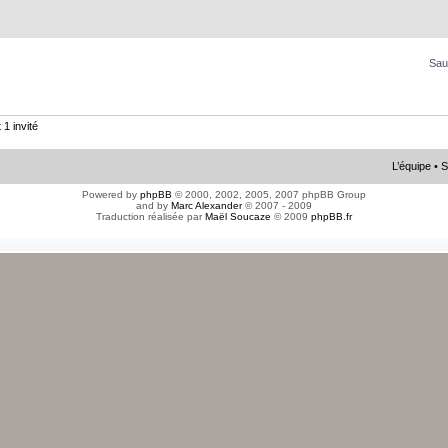
Sau
 1 invité
L’équipe
•
S
Powered by
phpBB
© 2000, 2002, 2005, 2007 phpBB Group
and by
Marc Alexander
© 2007 - 2009
Traduction réalisée par
Maël Soucaze
© 2009
phpBB.fr