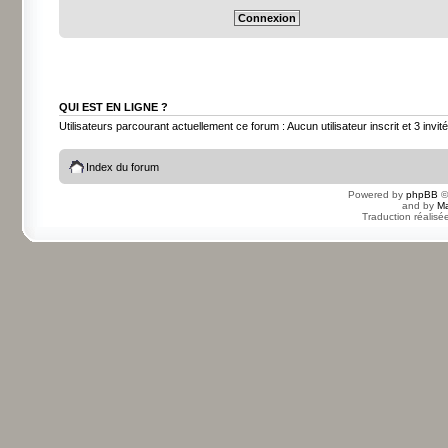
QUI EST EN LIGNE ?
Utilisateurs parcourant actuellement ce forum : Aucun utilisateur inscrit et 3 invit
Index du forum
Powered by
phpBB
©
and by
Ma
Traduction réalisé