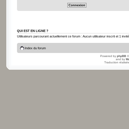
QUI EST EN LIGNE ?
Utilisateurs parcourant actuellement ce forum : Aucun utilisateur inscrit et 1 invité
Index du forum
Powered by
phpBB
©
and by
Ma
Traduction réalisé