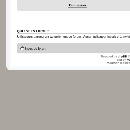
QUI EST EN LIGNE ?
Utilisateurs parcourant actuellement ce forum : Aucun utilisateur inscrit et 1 invité
Index du forum
Powered by
phpBB
©
and by
Ma
Traduction réalisé