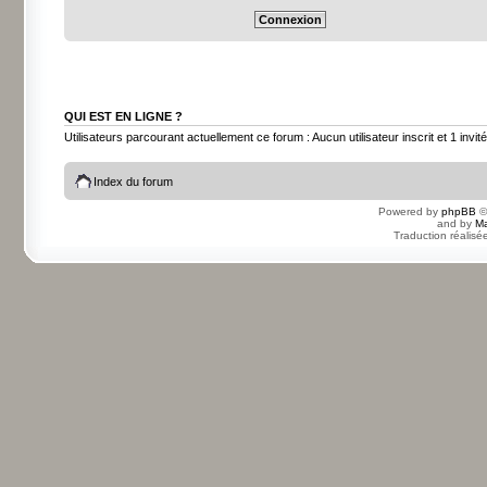
QUI EST EN LIGNE ?
Utilisateurs parcourant actuellement ce forum : Aucun utilisateur inscrit et 1 invité
Index du forum
Powered by
phpBB
©
and by
Ma
Traduction réalisé