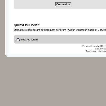
QUI EST EN LIGNE ?
Utilisateurs parcourant actuellement ce forum : Aucun utilisateur inscrit et 2 invit
Index du forum
Powered by
phpBB
©
and by
Ma
Traduction réalisé