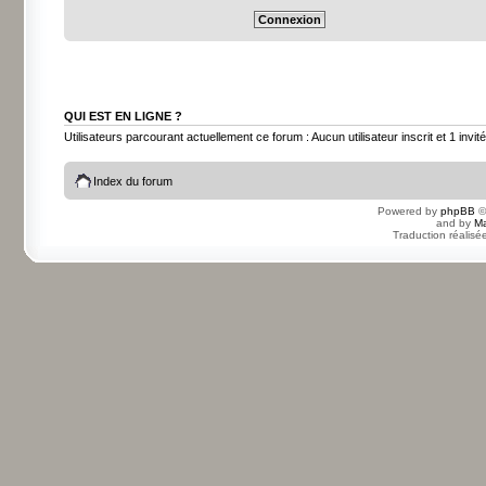
QUI EST EN LIGNE ?
Utilisateurs parcourant actuellement ce forum : Aucun utilisateur inscrit et 1 invité
Index du forum
Powered by
phpBB
©
and by
Ma
Traduction réalisé