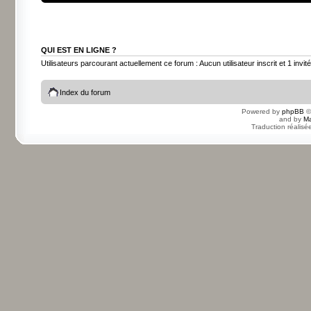
QUI EST EN LIGNE ?
Utilisateurs parcourant actuellement ce forum : Aucun utilisateur inscrit et 1 invité
Index du forum
Powered by
phpBB
©
and by
Ma
Traduction réalisé