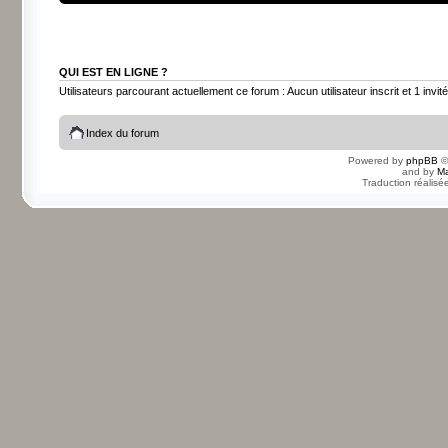
QUI EST EN LIGNE ?
Utilisateurs parcourant actuellement ce forum : Aucun utilisateur inscrit et 1 invité
Index du forum
Powered by
phpBB
©
and by
Ma
Traduction réalisé