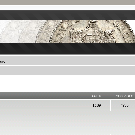
ranc
SUJETS
MESSAGES
1189
7935