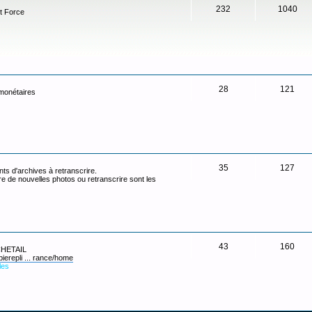
232
1040
t Force
28
121
 monétaires
35
127
ts d'archives à retranscrire.
re de nouvelles photos ou retranscrire sont les
43
160
 CHETAIL
pierepli ... rance/home
les