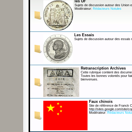
les UF
Sujets de discussion autour des Union e
Modérateur:
Rédacteurs Notules
Les Essais
Sujets de discussion autour des essais
Retranscription Archives
Cette rubrique contient des documen
Toutes les bonnes volontés pour fai
bienvenues.
Faux chinois
Site de référence de Franck
http://sites.google.com/site/co
Modérateur:
Rédacteurs Notu