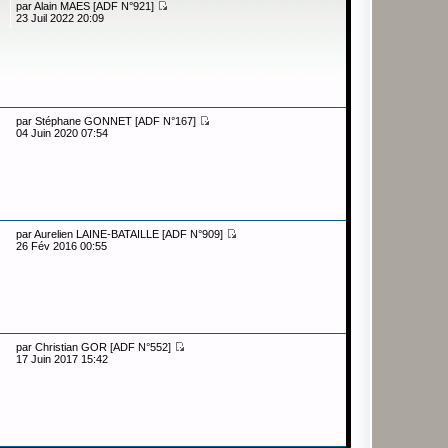
par
Alain MAES [ADF N°921]
23 Juil 2022 20:09
par
Stéphane GONNET [ADF N°167]
04 Juin 2020 07:54
par
Aurelien LAINE-BATAILLE [ADF N°909]
26 Fév 2016 00:55
par
Christian GOR [ADF N°552]
17 Juin 2017 15:42