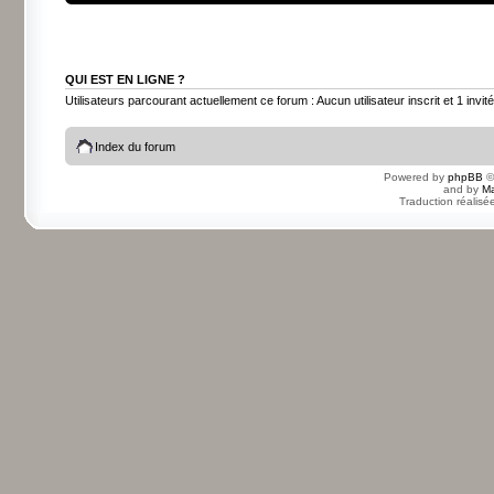
QUI EST EN LIGNE ?
Utilisateurs parcourant actuellement ce forum : Aucun utilisateur inscrit et 1 invité
Index du forum
Powered by
phpBB
©
and by
Ma
Traduction réalisé