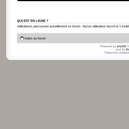
QUI EST EN LIGNE ?
Utilisateurs parcourant actuellement ce forum : Aucun utilisateur inscrit et 1 invité
Index du forum
Powered by
phpBB
©
and by
Ma
Traduction réalisé