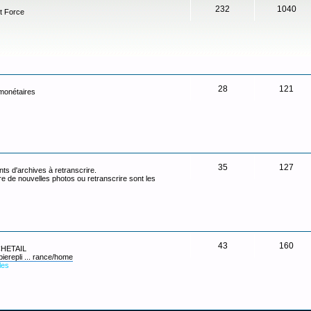
232
1040
t Force
28
121
 monétaires
35
127
ts d'archives à retranscrire.
re de nouvelles photos ou retranscrire sont les
43
160
 CHETAIL
pierepli ... rance/home
les