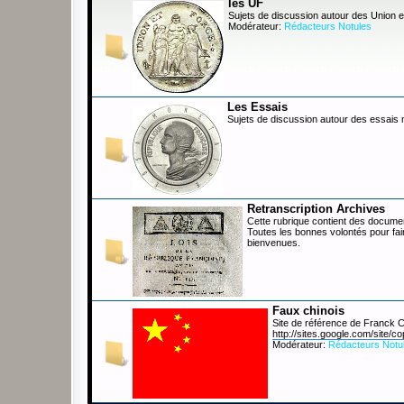
les UF
Sujets de discussion autour des Union e
Modérateur:
Rédacteurs Notules
Les Essais
Sujets de discussion autour des essais
Retranscription Archives
Cette rubrique contient des documen
Toutes les bonnes volontés pour fai
bienvenues.
Faux chinois
Site de référence de Franck
http://sites.google.com/site/co
Modérateur:
Rédacteurs Notu