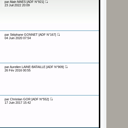
par
Alain MAES [ADF N°921]
23 Juil 2022 20:09
par
Stéphane GONNET [ADF N°167]
04 Juin 2020 07:54
par
Aurelien LAINE-BATAILLE [ADF N°909]
26 Fév 2016 00:55
par
Christian GOR [ADF N°552]
17 Juin 2017 15:42