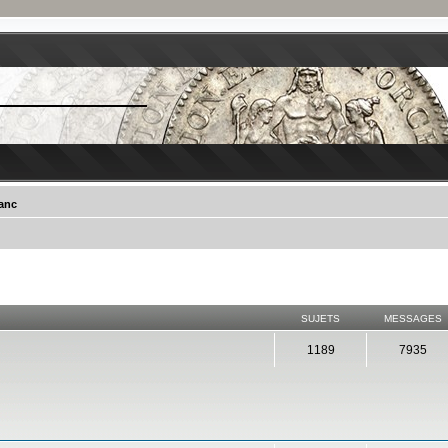
ranc
SUJETS
MESSAGES
1189
7935