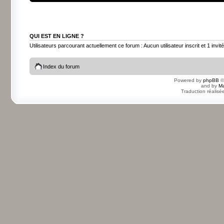
QUI EST EN LIGNE ?
Utilisateurs parcourant actuellement ce forum : Aucun utilisateur inscrit et 1 invité
Index du forum
Powered by
phpBB
©
and by
Ma
Traduction réalisé