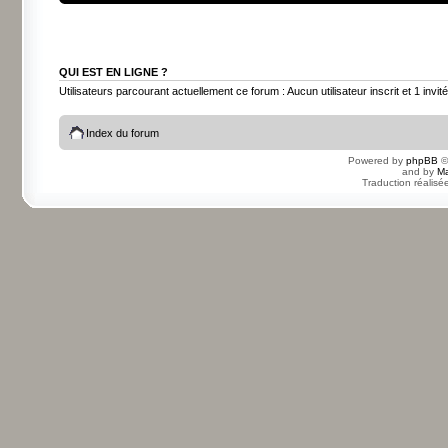
QUI EST EN LIGNE ?
Utilisateurs parcourant actuellement ce forum : Aucun utilisateur inscrit et 1 invité
Index du forum
Powered by
phpBB
©
and by
Ma
Traduction réalisé