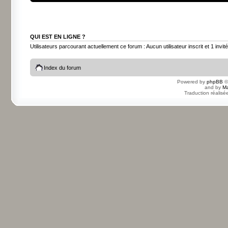
QUI EST EN LIGNE ?
Utilisateurs parcourant actuellement ce forum : Aucun utilisateur inscrit et 1 invité
Index du forum
Powered by
phpBB
©
and by
Ma
Traduction réalisé