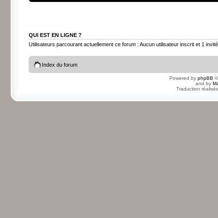
QUI EST EN LIGNE ?
Utilisateurs parcourant actuellement ce forum : Aucun utilisateur inscrit et 1 invité
Index du forum
Powered by
phpBB
©
and by
Ma
Traduction réalisé