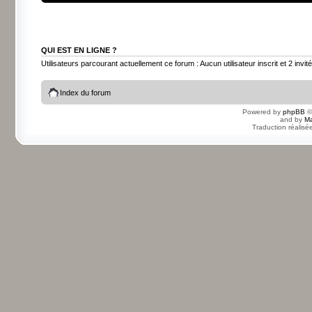
QUI EST EN LIGNE ?
Utilisateurs parcourant actuellement ce forum : Aucun utilisateur inscrit et 2 invit
Index du forum
Powered by
phpBB
©
and by
Ma
Traduction réalisé